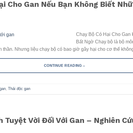
ại Cho Gan Nếu Bạn Không Biết Nhữ
Chạy Bộ Có Hại Cho Gan 
Bất Ngờ Chạy bộ là bộ môn 
nh thần. Nhưng liệu chạy bộ có bao giờ gây hại cho cơ thể không
→
CONTINUE READING
gan
,
Thải độc gan
ch Tuyệt Vời Đối Với Gan – Nghiên C