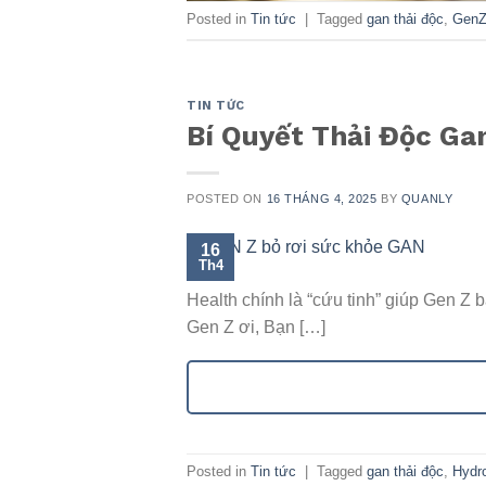
Posted in
Tin tức
|
Tagged
gan thải độc
,
Gen
TIN TỨC
Bí Quyết Thải Độc Gan
POSTED ON
16 THÁNG 4, 2025
BY
QUANLY
16
Th4
Health chính là “cứu tinh” giúp Gen Z
Gen Z ơi, Bạn […]
Posted in
Tin tức
|
Tagged
gan thải độc
,
Hydro