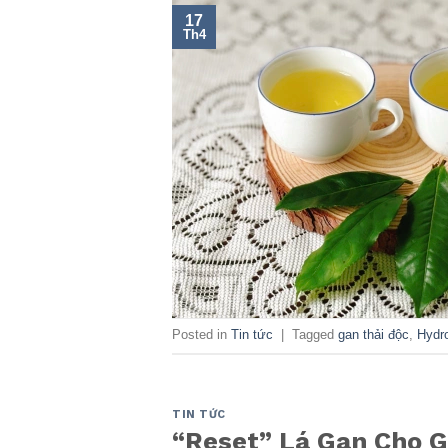
17
Th4
Posted in
Tin tức
|
Tagged
gan thải độc
,
Hydro
TIN TỨC
“Reset” Lá Gan Cho Ge