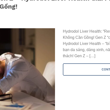
 Gồng!
Hydrodol Liver Health: “R
Không Cần Gồng! Gen Z “chil
Hydrodol Liver Health – “bí
bạn da sáng, dáng xinh, nă
thách! Gen Z – […]
CONT