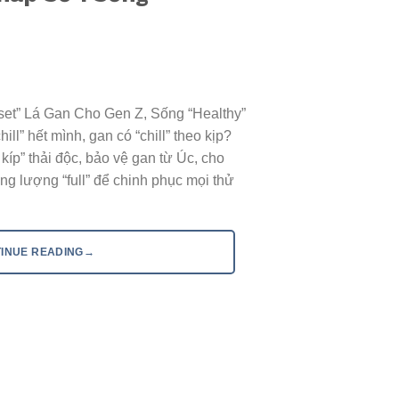
eset” Lá Gan Cho Gen Z, Sống “Healthy”
l” hết mình, gan có “chill” theo kịp?
 kíp” thải độc, bảo vệ gan từ Úc, cho
ng lượng “full” để chinh phục mọi thử
→
INUE READING