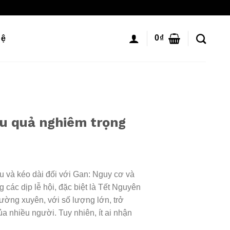
0
₫
hệ
ậu quả nghiêm trọng
u và kéo dài đối với Gan: Nguy cơ và
 các dịp lễ hội, đặc biệt là Tết Nguyên
ường xuyên, với số lượng lớn, trở
ủa nhiều người. Tuy nhiên, ít ai nhận