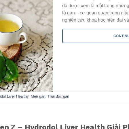
đã được xem là một trong những 
là gan – cơ quan quan trọng giúp
nghiên cứu khoa học hiện đại và
CONTIN
dol Liver Healthy
,
Men gan
,
Thải độc gan
n Z – Hydrodol Liver Health Giải P