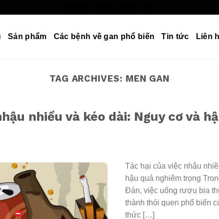
Sản phẩm thải độc gan số 1 từ Úc
u
Sản phẩm
Các bệnh về gan phổ biến
Tin tức
Liên 
TAG ARCHIVES:
MEN GAN
nhậu nhiều và kéo dài: Nguy cơ và h
Tác hại của việc nhậu nhiề
hậu quả nghiêm trọng Trong
Đán, việc uống rượu bia th
thành thói quen phổ biến c
thức […]