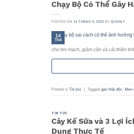
Chạy Bộ Có Thể Gây H
POSTED ON
14 THÁNG 4, 2025
BY
QUANLY
14
Th4
cho tim mạch, giảm cân và cải thiện ti
Posted in
Tin tức
|
Tagged
gan thải độc
,
Men 
TIN TỨC
Cây Kế Sữa và 3 Lợi Í
Dụng Thực Tế