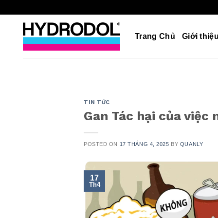
Skip
to
content
Trang Chủ
Giới thiệ
TIN TỨC
Gan Tác hại của việc 
POSTED ON
17 THÁNG 4, 2025
BY
QUANLY
17
Th4