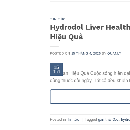
TIN TỨC
Hydrodol Liver Health
Hiệu Quả
POSTED ON
15 THÁNG 4, 2025
BY
QUANLY
15
Th4
Độc Gan Hiệu Quả Cuộc sống hiện đại k
dùng thuốc dài ngày. Tất cả đều khiến 
Posted in
Tin tức
|
Tagged
gan thải độc
,
hydro