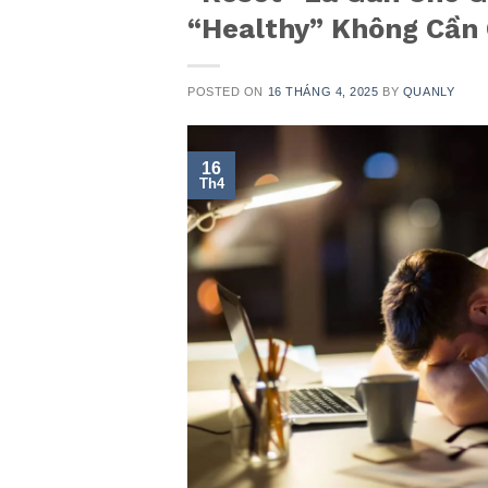
“Healthy” Không Cần
POSTED ON
16 THÁNG 4, 2025
BY
QUANLY
16
Th4