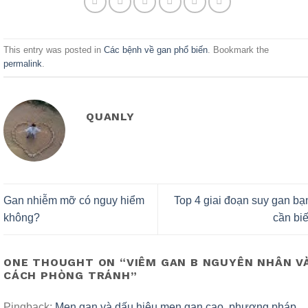
This entry was posted in
Các bệnh về gan phổ biến
. Bookmark the
permalink
.
QUANLY
Gan nhiễm mỡ có nguy hiểm
Top 4 giai đoạn suy gan bạ
không?
cần biế
ONE THOUGHT ON “
VIÊM GAN B NGUYÊN NHÂN V
CÁCH PHÒNG TRÁNH
”
Pingback:
Men gan và dấu hiệu men gan cao, phương pháp