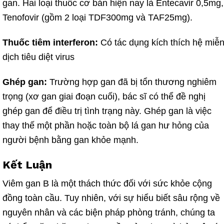
gan. Hai loại
thuốc
cơ bản hiện nay là Entecavir 0,5mg,
Tenofovir (gồm 2 loại TDF300mg và TAF25mg).
Thuốc
tiêm interferon:
Có tác dụng kích thích hệ miễ
dịch tiêu diệt virus
Ghép gan:
Trường hợp gan đã bị tổn thương nghiêm
trọng (xơ gan giai đoạn cuối), bác sĩ có thể đề nghị
ghép gan để điều trị tình trạng này. Ghép gan là việc
thay thế một phần hoặc toàn bộ lá gan hư hỏng của
người bệnh bằng gan khỏe mạnh.
Kết Luận
Viêm
gan B là một thách thức đối với sức khỏe cộng
đồng toàn cầu. Tuy nhiên, với sự hiểu biết sâu rộng về
nguyên nhân và các biện
pháp
phòng tránh,
chú
ng ta