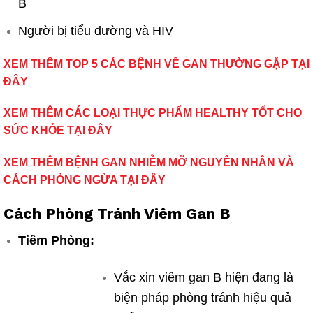
B
Người bị tiểu đường và HIV
XEM THÊM TOP 5 CÁC BỆNH VỀ GAN THƯỜNG GẶP TẠI
ĐÂY
XEM THÊM CÁC LOẠI THỰC PHẨM HEALTHY TỐT CHO
SỨC KHỎE TẠI ĐÂY
XEM THÊM BỆNH GAN NHIỄM MỠ NGUYÊN NHÂN VÀ
CÁCH PHÒNG NGỪA TẠI ĐÂY
Cách Phòng Tránh
Viêm
Gan B
Tiêm Phòng:
Vắc xin
viêm
gan B hiện đang là
biện
pháp
phòng tránh
hiệu quả