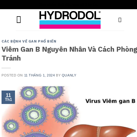
Skip
Sản phẩm thải độc gan số 1 từ Úc
to
content
CÁC BỆNH VỀ GAN PHỔ BIẾN
Viêm Gan B Nguyên Nhân Và Cách Phòn
Tránh
POSTED ON
11 THÁNG 1, 2024
BY
QUANLY
11
Th1