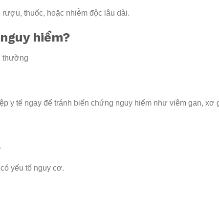
o rượu, thuốc, hoặc nhiễm độc lâu dài.
 nguy hiểm?
h thường
iệp y tế ngay để tránh biến chứng nguy hiểm như viêm gan, xơ 
ỳ
 có yếu tố nguy cơ.