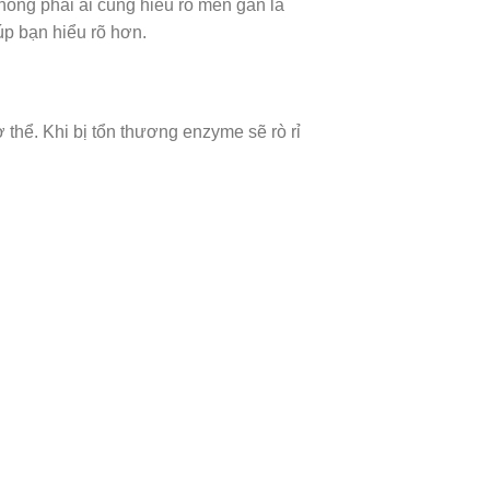
hông phải ai cũng hiểu rõ men gan là
iúp bạn hiểu rõ hơn.
 thể. Khi bị tổn thương enzyme sẽ rò rỉ