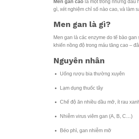
Men gan cao
là một trong những dấu h
gì, xét nghiệm chỉ số nào cao, và làm s
Men gan là gì?
Men gan là các enzyme do tế bào gan sả
khiến nồng độ trong máu tăng cao – đâ
Nguyên nhân
Uống rượu bia thường xuyên
Lạm dụng thuốc tây
Chế độ ăn nhiều dầu mỡ, ít rau xan
Nhiễm virus viêm gan (A, B, C…)
Béo phì, gan nhiễm mỡ