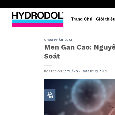
Skip
to
content
Trang Chủ
Giới thiệ
CHƯA PHÂN LOẠI
Men Gan Cao: Nguyê
Soát
POSTED ON
15 THÁNG 4, 2025
BY
QUANLY
15
Th4