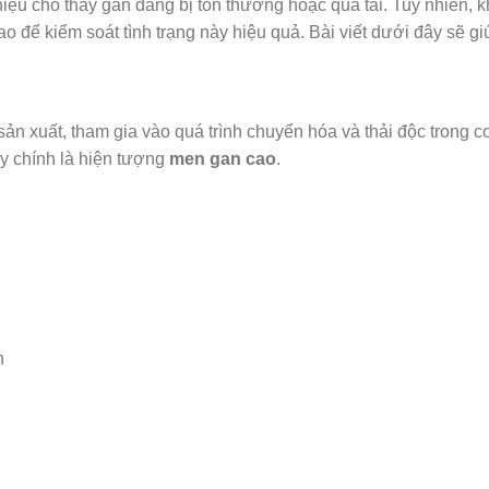
iệu cho thấy gan đang bị tổn thương hoặc quá tải. Tuy nhiên, k
ao để kiểm soát tình trạng này hiệu quả. Bài viết dưới đây sẽ g
n xuất, tham gia vào quá trình chuyển hóa và thải độc trong cơ
y chính là hiện tượng
men gan cao
.
h