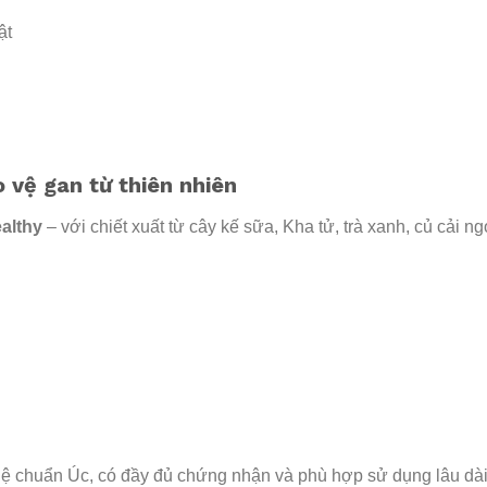
ật
 vệ gan từ thiên nhiên
althy
– với chiết xuất từ cây kế sữa, Kha tử, trà xanh, củ cải ngọ
ệ chuẩn Úc, có đầy đủ chứng nhận và phù hợp sử dụng lâu dài